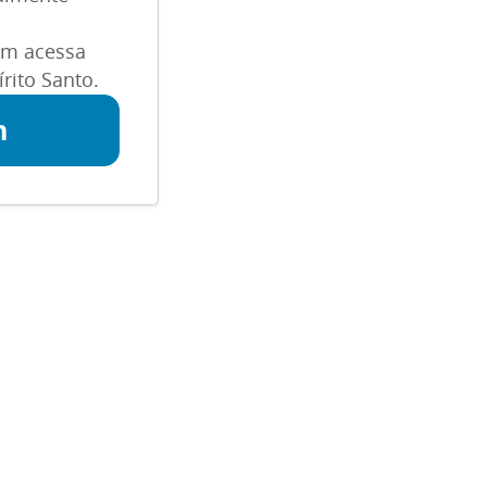
m acessa
rito Santo.
n