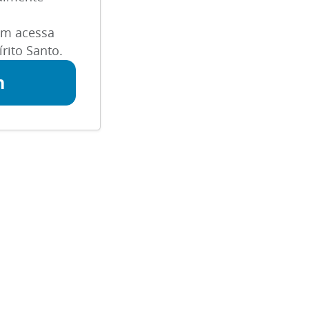
m acessa
rito Santo.
n