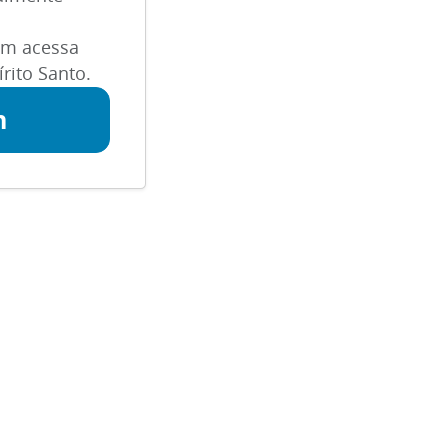
m acessa
rito Santo.
n